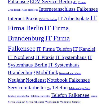
Falkensee
EDV Service Berlin
eFH
Friseur
Internetanschluss Falkensee
Grundstück
Haus
Herberge
IT
Internet Praxis
IT Arbeitsplatz
ISDN Techniker
Firma Berlin
IT Firma
Brandenburg
IT Firma
Falkensee
IT Firma Telefon
IT Kanzlei
IT Notdienst
IT Praxis
IT Systemhaus
IT
Systemhaus Berlin
IT Systemhaus
Brandenburg
Mobilfunk
Netzwerk einrichten
Neujahr
Notdienst
Notebook Falkensee
Servicemitarbeiter
Telefon
Tag
Telefonanlage Büro
Telefon Falkensee
Telefon anschließen
Telefon einrichten
Verein
Verein Dallgow
Verein Falkensee
Wochenende
Wohnung
Zimmer