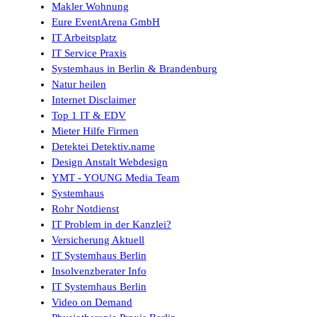
Makler Wohnung
Eure EventArena GmbH
IT Arbeitsplatz
IT Service Praxis
Systemhaus in Berlin & Brandenburg
Natur heilen
Internet Disclaimer
Top 1 IT & EDV
Mieter Hilfe Firmen
Detektei Detektiv.name
Design Anstalt Webdesign
YMT - YOUNG Media Team
Systemhaus
Rohr Notdienst
IT Problem in der Kanzlei?
Versicherung Aktuell
IT Systemhaus Berlin
Insolvenzberater Info
IT Systemhaus Berlin
Video on Demand