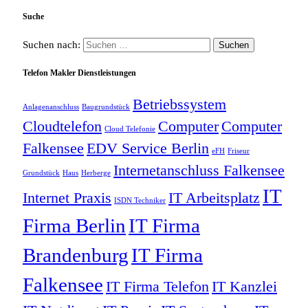
Suche
Suchen nach:
Telefon Makler Dienstleistungen
Betriebssystem
Anlagenanschluss
Baugrundstück
Cloudtelefon
Computer
Computer
Cloud Telefonie
Falkensee
EDV Service Berlin
eFH
Friseur
Internetanschluss Falkensee
Grundstück
Haus
Herberge
IT
Internet Praxis
IT Arbeitsplatz
ISDN Techniker
Firma Berlin
IT Firma
Brandenburg
IT Firma
Falkensee
IT Firma Telefon
IT Kanzlei