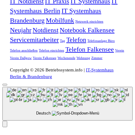
IT Notdienst
IT Praxis
IT Systemhaus
IT
Systemhaus Berlin
IT Systemhaus
Brandenburg
Mobilfunk
Netzwerk einrichten
Neujahr
Notdienst
Notebook Falkensee
Servicemitarbeiter
Telefon
Tag
Telefonanlage Büro
Telefon Falkensee
Telefon anschließen
Telefon einrichten
Verein
Verein Dallgow
Verein Falkensee
Wochenende
Wohnung
Zimmer
Copyright © 2026 Betriebssystem.info |
IT-Systemhaus
Berlin & Brandenburg
Deutsch