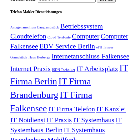
Telefon Makler Dienstleistungen
Betriebssystem
Anlagenanschluss
Baugrundstück
Cloudtelefon
Computer
Computer
Cloud Telefonie
Falkensee
EDV Service Berlin
eFH
Friseur
Internetanschluss Falkensee
Grundstück
Haus
Herberge
IT
Internet Praxis
IT Arbeitsplatz
ISDN Techniker
Firma Berlin
IT Firma
Brandenburg
IT Firma
Falkensee
IT Firma Telefon
IT Kanzlei
IT Notdienst
IT Praxis
IT Systemhaus
IT
Systemhaus Berlin
IT Systemhaus