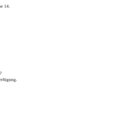
ne 14.
?
erfügung.