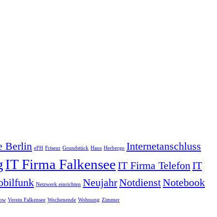
 Berlin
Internetanschluss
eFH
Friseur
Grundstück
Haus
Herberge
g
IT Firma Falkensee
IT Firma Telefon
IT
bilfunk
Neujahr
Notdienst
Notebook
Netzwerk einrichten
gow
Verein Falkensee
Wochenende
Wohnung
Zimmer