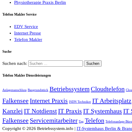
Physiotherapie Praxis Berlin
Telefon Makler Service
EDV Service
Internet Presse
Telefon Makler
Suche
Suchen nach:
Telefon Makler Dienstleistungen
Betriebssystem
Cloudtelefon
Anlagenanschluss
Baugrundstück
Clou
Falkensee
Internet Praxis
IT Arbeitsplatz
ISDN Techniker
Kanzlei
IT Notdienst
IT Praxis
IT Systemhaus
IT 
Falkensee
Servicemitarbeiter
Telefon
Tag
Telefonanlage Bür
Copyright © 2026 Betriebssystem.info |
IT-Systemhaus Berlin & Bran