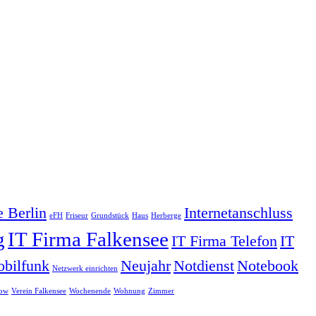
 Berlin
Internetanschluss
eFH
Friseur
Grundstück
Haus
Herberge
g
IT Firma Falkensee
IT Firma Telefon
IT
bilfunk
Neujahr
Notdienst
Notebook
Netzwerk einrichten
gow
Verein Falkensee
Wochenende
Wohnung
Zimmer