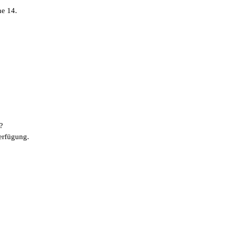
ne 14.
?
erfügung.