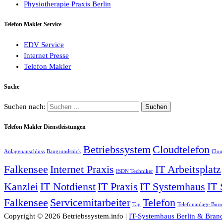
Physiotherapie Praxis Berlin
Telefon Makler Service
EDV Service
Internet Presse
Telefon Makler
Suche
Suchen nach:
Telefon Makler Dienstleistungen
Betriebssystem
Cloudtelefon
Anlagenanschluss
Baugrundstück
Clou
Falkensee
Internet Praxis
IT Arbeitsplatz
ISDN Techniker
Kanzlei
IT Notdienst
IT Praxis
IT Systemhaus
IT 
Falkensee
Servicemitarbeiter
Telefon
Tag
Telefonanlage Bür
Copyright © 2026 Betriebssystem.info |
IT-Systemhaus Berlin & Bran